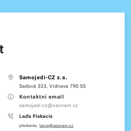
t
Samojedi-CZ z.s.
Sadová 323, Vidnava 790 55
Kontaktní email
samojedi-cz@seznam.cz
Laďa Piskacis
předseda,
lapis@seznam.cz