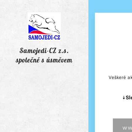
Samojedi-CZ z.s.
společně s úsměvem
Veškeré ak
↓Sl
ww