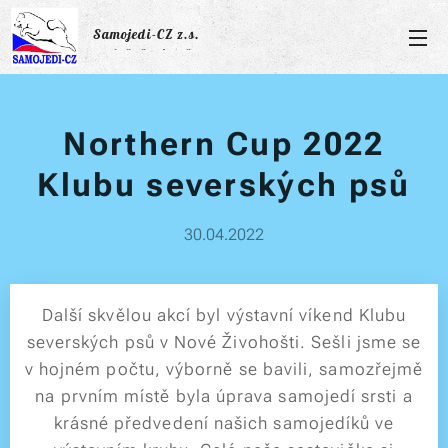
Samojedi-CZ z.s.
společně s úsměvem
Northern Cup 2022
Klubu severských psů
30.04.2022
Další skvělou akcí byl výstavní víkend Klubu
severských psů v Nové Živohošti. Sešli jsme se
v hojném počtu, výborně se bavili, samozřejmě
na prvním místě byla úprava samojedí srsti a
krásné předvedení našich samojedíků ve