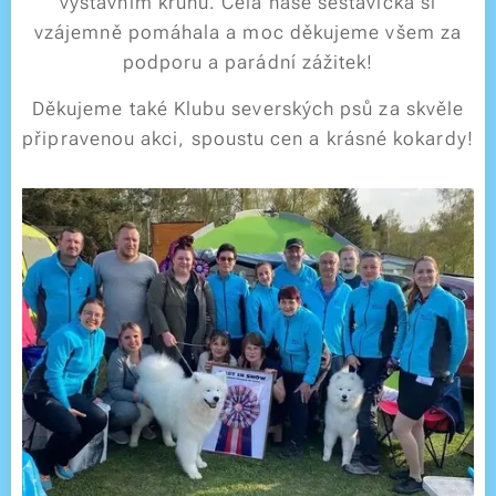
výstavním kruhu. Celá naše sestavička si
vzájemně pomáhala a moc děkujeme všem za
podporu a parádní zážitek!
Děkujeme také Klubu severských psů za skvěle
připravenou akci, spoustu cen a krásné kokardy!